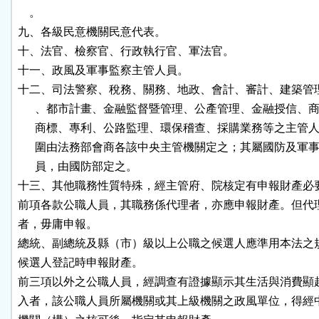
    。

九、各級民意機關民意代表。

十、法官、檢察官、行政執行官、軍法官。

十一、政風及軍事監察主管人員。

十二、司法警察、稅務、關務、地政、會計、審計、建築管理
      、都市計畫、金融監督暨管理、公產管理、金融授信、商
      商標、專利、公路監理、環保稽查、採購業務等之主管人
      圍由法務部會商各該中央主管機關定之；其屬國防及軍事
      員，由國防部定之。

十三、其他職務性質特殊，經主管府、院核定有申報財產必要
前項各款公職人員，其職務係代理者，亦應申報財產。但代理
者，毋庸申報。

總統、副總統及縣（市）級以上公職之候選人應準用本法之規
候選人登記時申報財產。

前三項以外之公職人員，經調查有證據顯示其生活與消費顯超
入者，該公職人員所屬機關或其上級機關之政風單位，得經中