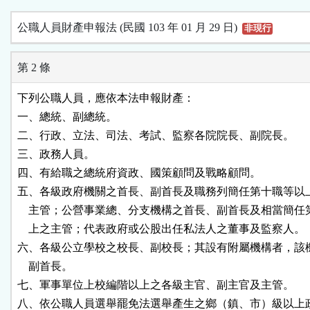
公職人員財產申報法 (民國 103 年 01 月 29 日)
非現行
第 2 條
下列公職人員，應依本法申報財產：

一、總統、副總統。

二、行政、立法、司法、考試、監察各院院長、副院長。

三、政務人員。

四、有給職之總統府資政、國策顧問及戰略顧問。

五、各級政府機關之首長、副首長及職務列簡任第十職等以上
    主管；公營事業總、分支機構之首長、副首長及相當簡任
    上之主管；代表政府或公股出任私法人之董事及監察人。

六、各級公立學校之校長、副校長；其設有附屬機構者，該機
    副首長。

七、軍事單位上校編階以上之各級主官、副主官及主管。

八、依公職人員選舉罷免法選舉產生之鄉（鎮、市）級以上政