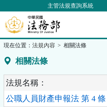
跳
主管法規查詢系統
到
主
要
內
容
::
現在位置：
法規內容
相關法條
區
塊
相關法條
法規名稱：
公職人員財產申報法 第 4 條