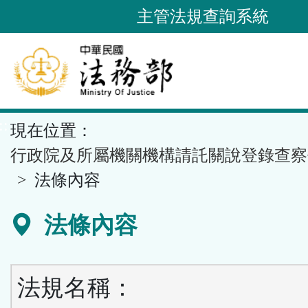
跳
主管法規查詢系統
到
主
要
內
容
::
現在位置：
區
塊
行政院及所屬機關機構請託關說登錄查察
法條內容
法條內容
法規名稱：