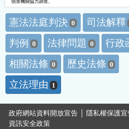
    偵查機關協力調查。
憲法法庭判決
司法解釋
0
判例
法律問題
行政
0
0
相關法條
歷史法條
0
0
立法理由
1
:
政府網站資料開放宣告
│
隱私權保護宣
資訊安全政策