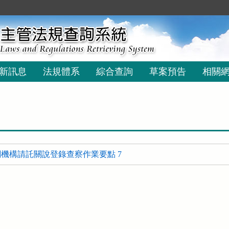
新訊息
法規體系
綜合查詢
草案預告
相關
機構請託關說登錄查察作業要點 7