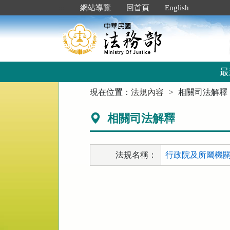
跳
:::
網站導覽
回首頁
English
到
主
要
內
容
區
最
塊
:::
現在位置：
法規內容
相關司法解釋
相關司法解釋
法規名稱：
行政院及所屬機關