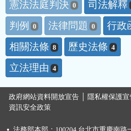
憲法法庭判決
司法解釋
0
判例
法律問題
行政
0
0
相關法條
歷史法條
8
4
立法理由
4
:
政府網站資料開放宣告
│
隱私權保護宣
資訊安全政策
法務部本部：100204 台北市重慶南路一