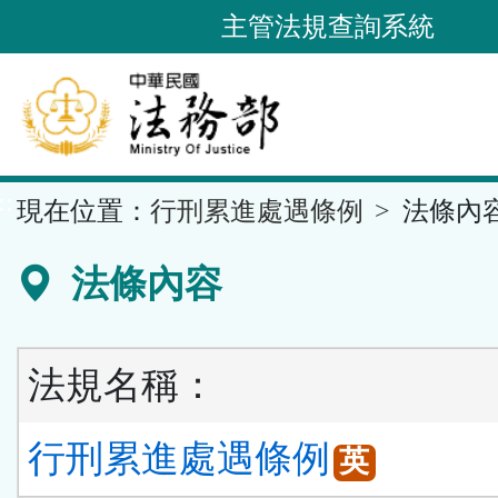
跳
主管法規查詢系統
到
主
要
內
容
::
現在位置：
行刑累進處遇條例
法條內
區
塊
法條內容
法規名稱：
行刑累進處遇條例
英