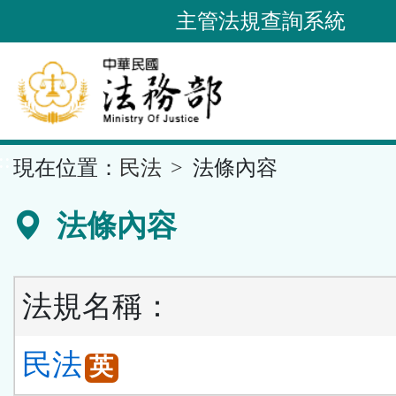
跳
主管法規查詢系統
到
主
要
內
容
::
現在位置：
民法
法條內容
區
塊
法條內容
法規名稱：
民法
英