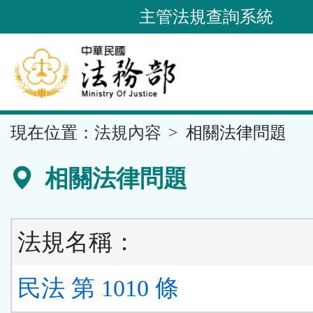
跳
主管法規查詢系統
到
主
要
內
容
::
現在位置：
法規內容
相關法律問題
區
塊
相關法律問題
法規名稱：
民法 第 1010 條