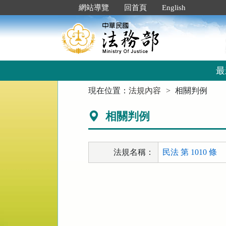
跳
:::
網站導覽
回首頁
English
到
主
要
內
容
區
最
塊
:::
現在位置：
法規內容
相關判例
相關判例
法規名稱：
民法 第 1010 條