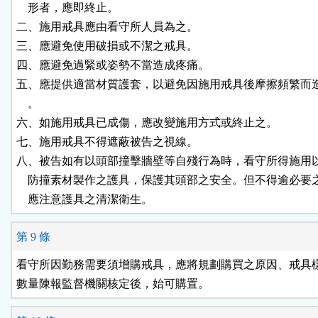
    形者，應即終止。

二、施用戒具應由看守所人員為之。

三、應避免使用破損或不潔之戒具。

四、應避免過緊或姿勢不當造成疼痛。

五、應提供適當材質護套，以避免因施用戒具後摩擦頻繁而造
    。

六、如施用戒具已成傷，應改變施用方式或終止之。

七、施用戒具不得遮蔽被告之視線。

八、被告如有以頭部撞擊牆壁等自殘行為時，看守所得施用以
    防撞素材製作之護具，保護其頭部之安全。但不得逾必要
    應注意護具之清潔衛生。
第 9 條
看守所因勤務需要須增購戒具，應將規劃購買之原因、戒具樣
數量陳報監督機關核定後，始可購置。