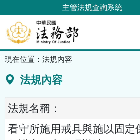
跳
主管法規查詢系統
到
主
要
內
容
::
現在位置：
法規內容
區
塊
法規內容
法規名稱：
看守所施用戒具與施以固定