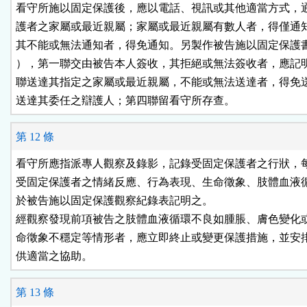
看守所施以固定保護後，應以電話、視訊或其他適當方式，通
護者之家屬或最近親屬；家屬或最近親屬有數人者，得僅通知
其不能或無法通知者，得免通知。另製作被告施以固定保護書
），第一聯交由被告本人簽收，其拒絕或無法簽收者，應記明
聯送達其指定之家屬或最近親屬，不能或無法送達者，得免送
送達其委任之辯護人；第四聯留看守所存查。
第 12 條
看守所應指派專人觀察及錄影，記錄受固定保護者之行狀，每
受固定保護者之情緒反應、行為表現、生命徵象、肢體血液循
於被告施以固定保護觀察紀錄表記明之。

經觀察發現前項被告之肢體血液循環不良如腫脹、膚色變化或
命徵象不穩定等情形者，應立即終止或變更保護措施，並安排
供適當之協助。
第 13 條