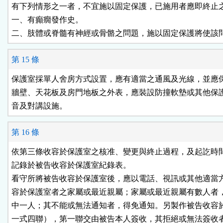
有下列情形之一者，不宜施以固定保護，已施用者應即終止之
一、有癲癇發作史。

二、肢體或脊髓有神經或骨骼之問題，施以固定保護將使該
第 15 條
保護室採單人舍房方式設置，應有適當之通風及光線，並應保
牆壁、天花板及房門地板之外表，應裝設防撞軟墊或其他保護
音及對講設施。
第 16 條
依第三條收容於保護室之核准、變更與終止過程，及起訖時間
記錄於被告收容於保護室紀錄表。

看守所將被告收容於保護室後，應以電話、視訊或其他適當方
容於保護室者之家屬或最近親屬；家屬或最近親屬有數人者，
中一人；其不能或無法通知者，得免通知。另製作被告收容於
一式四聯），第一聯交由被告本人簽收，其拒絕或無法簽收者