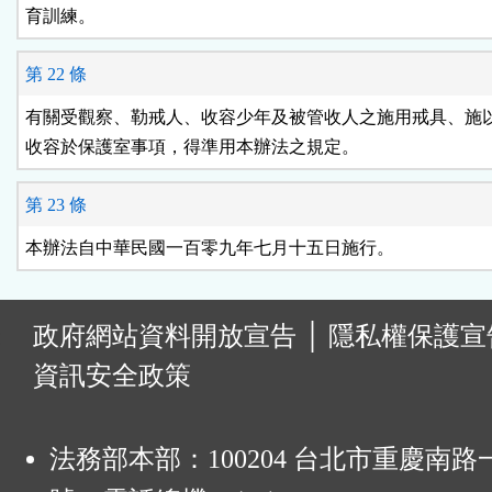
育訓練。
第 22 條
有關受觀察、勒戒人、收容少年及被管收人之施用戒具、施以
收容於保護室事項，得準用本辦法之規定。
第 23 條
本辦法自中華民國一百零九年七月十五日施行。
:
政府網站資料開放宣告
│
隱私權保護宣
資訊安全政策
法務部本部：100204 台北市重慶南路一