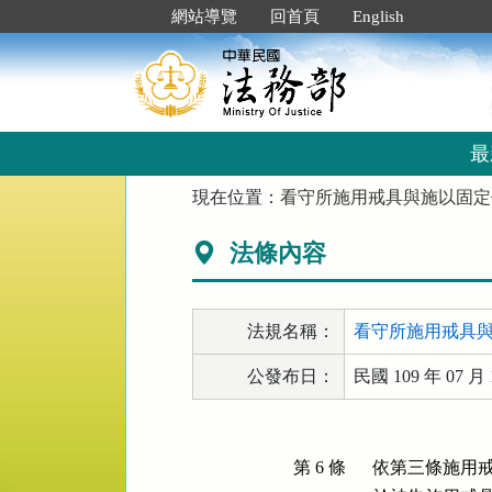
跳
:::
網站導覽
回首頁
English
到
主
要
內
容
區
最
塊
:::
現在位置：
看守所施用戒具與施以固定
法條內容
法規名稱：
看守所施用戒具
公發布日：
民國 109 年 07 月 
第 6 條
依第三條施用戒