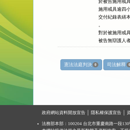
於被告施用戒具
施用戒具逾四小
交付紀錄表繕本
。

對於被施用戒具
被告無辯護人
憲法法庭判決
司法解釋
0
:::
政府網站資料開放宣告
│
隱私權保護宣告
│
法務部本部：100204 台北市重慶南路一段130號 