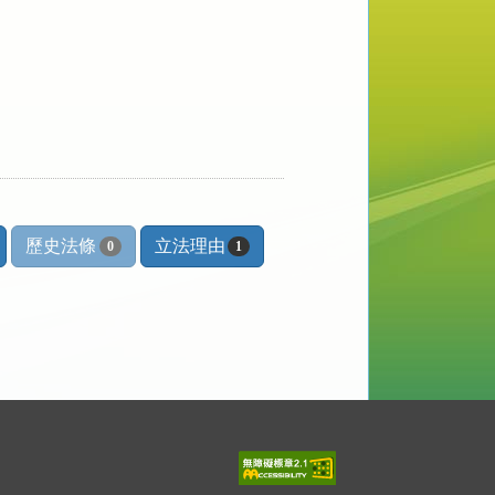
歷史法條
立法理由
0
1