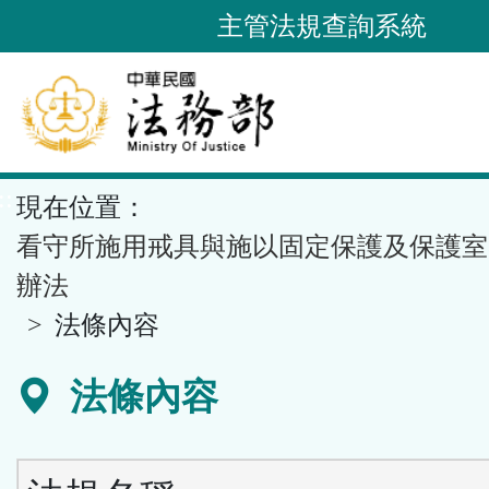
跳
主管法規查詢系統
到
主
要
內
容
::
現在位置：
區
塊
看守所施用戒具與施以固定保護及保護室
辦法
法條內容
法條內容