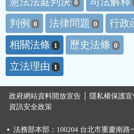
憲法法庭判決
司法解釋
0
判例
法律問題
行政
0
0
相關法條
歷史法條
1
0
立法理由
1
:
政府網站資料開放宣告
│
隱私權保護宣
資訊安全政策
法務部本部：100204 台北市重慶南路一