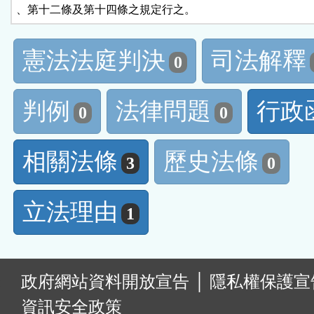
、第十二條及第十四條之規定行之。
憲法法庭判決
司法解釋
0
判例
法律問題
行政
0
0
相關法條
歷史法條
3
0
立法理由
1
:
政府網站資料開放宣告
│
隱私權保護宣
資訊安全政策