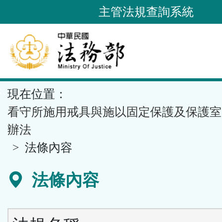
跳
主管法規查詢系統
到
主
要
內
容
::
現在位置：
區
塊
看守所施用戒具與施以固定保護及保護室
辦法
法條內容
法條內容