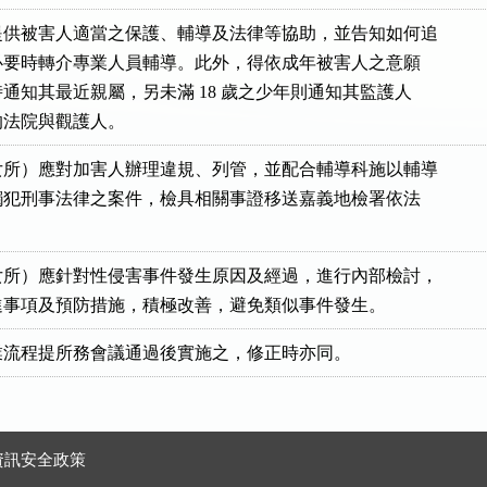
供被害人適當之保護、輔導及法律等協助，並告知如何追

償，必要時轉介專業人員輔導。此外，得依成年被害人之意願

適時通知其最近親屬，另未滿 18 歲之少年則通知其監護人

行的法院與觀護人。
所）應對加害人辦理違規、列管，並配合輔導科施以輔導

疑似觸犯刑事法律之案件，檢具相關事證移送嘉義地檢署依法

所）應針對性侵害事件發生原因及經過，進行內部檢討，

失改進事項及預防措施，積極改善，避免類似事件發生。
業流程提所務會議通過後實施之，修正時亦同。
資訊安全政策