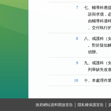
7
七、輔導科應提
    訴與求
    由輔導科
    、交付執
8
八、戒護科（女
    。對於
    偵辦。
9
九、戒護科（女
    列舉缺
10
十、本處理作
:::
政府網站資料開放宣告
│
隱私權保護宣告
│