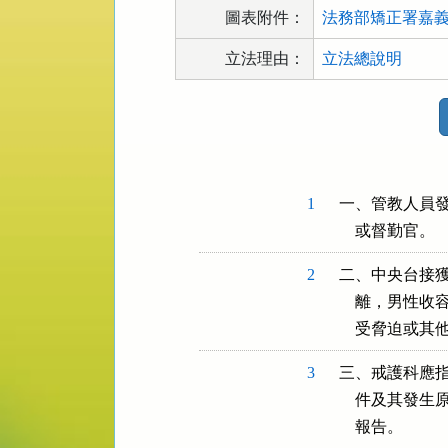
圖表附件：
法務部矯正署嘉義
立法理由：
立法總說明
法
規
功
能
按
1
一、管教人員發
鈕
    或督勤官。
區
2
二、中央台接獲
    離，男
    受脅迫或
3
三、戒護科應指
    件及其
    報告。