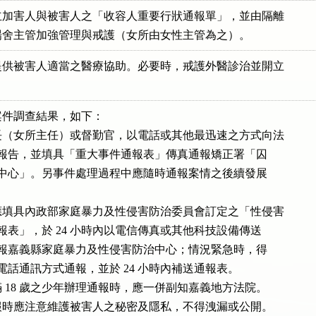
加害人與被害人之「收容人重要行狀通報單」，並由隔離

夜勤場舍主管加強管理與戒護（女所由女性主管為之）。
供被害人適當之醫療協助。必要時，戒護外醫診治並開立

。
件調查結果，如下：

（女所主任）或督勤官，以電話或其他最迅速之方式向法

矯正署報告，並填具「重大事件通報表」傳真通報矯正署「囚

態通報中心」。另事件處理過程中應隨時通報案情之後續發展

填具內政部家庭暴力及性侵害防治委員會訂定之「性侵害

事件通報表」，於 24 小時內以電信傳真或其他科技設備傳送

式，通報嘉義縣家庭暴力及性侵害防治中心；情況緊急時，得

言詞、電話通訊方式通報，並於 24 小時內補送通報表。

 18 歲之少年辦理通報時，應一併副知嘉義地方法院。

報時應注意維護被害人之秘密及隱私，不得洩漏或公開。