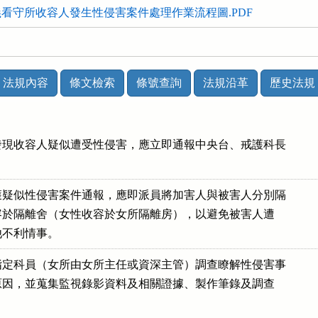
看守所收容人發生性侵害案件處理作業流程圖.PDF
法規內容
條文檢索
條號查詢
法規沿革
歷史法規
現收容人疑似遭受性侵害，應立即通報中央台、戒護科長

疑似性侵害案件通報，應即派員將加害人與被害人分別隔

性收容於隔離舍（女性收容於女所隔離房），以避免被害人遭

其他不利情事。
定科員（女所由女所主任或資深主管）調查瞭解性侵害事

發生原因，並蒐集監視錄影資料及相關證據、製作筆錄及調查
