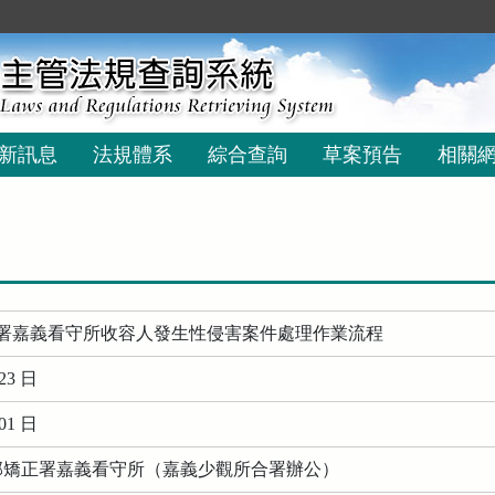
新訊息
法規體系
綜合查詢
草案預告
相關
署嘉義看守所收容人發生性侵害案件處理作業流程
23 日
01 日
務部矯正署嘉義看守所（嘉義少觀所合署辦公）