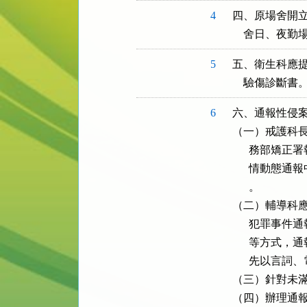
4
四、原場舍開立
    舍日、
5
五、衛生科應提
    驗傷診斷書
6
六、通報性侵案
（一）戒護科長
      務部
      情動
      。

（二）輔導科應
      犯罪
      等方
      先以
（三）針對未滿
（四）辦理通