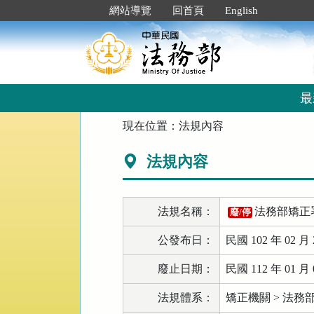
跳
:::
網站導覽
回首頁
English
到
主
要
內
容
區
最
塊
:::
現在位置：
法規內容
法規內容
法規名稱：
法務部矯正
廢/停
公發布日：
民國 102 年 02 月 
廢止日期：
民國 112 年 01 月 
法規體系：
矯正機關 > 法