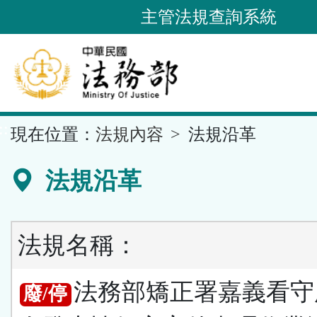
跳
主管法規查詢系統
到
主
要
內
容
::
現在位置：
法規內容
法規沿革
區
塊
法規沿革
法規名稱：
法務部矯正署嘉義看守
廢/停