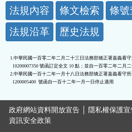
法
法規內容
條文檢索
條號
規
法規沿革
歷史法規
功
能
1.中華民國一百零二年二月二十三日法務部矯正署嘉義看守
按
  10200007350 號函訂定全文 10 點；並自一百零二年二月
2.中華民國一百十二年一月十八日法務部矯正署嘉義看守所嘉
鈕
  1200005400  號函自一百十二年一月一日停止適用
區
:
政府網站資料開放宣告
│
隱私權保護宣
資訊安全政策