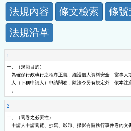
法
法規內容
條文檢索
條號
規
法規沿革
功
能
1
按
一、（規範目的）

    為確保行政執行之程序正義，維護個人資料安全，當事人
鈕
    人（下稱申請人）申請閱卷，除法令另有規定外，依本注
    。
區
2
二、（閱卷之必要性）

    申請人申請閱覽、抄寫、影印、攝影有關執行事件卷內文