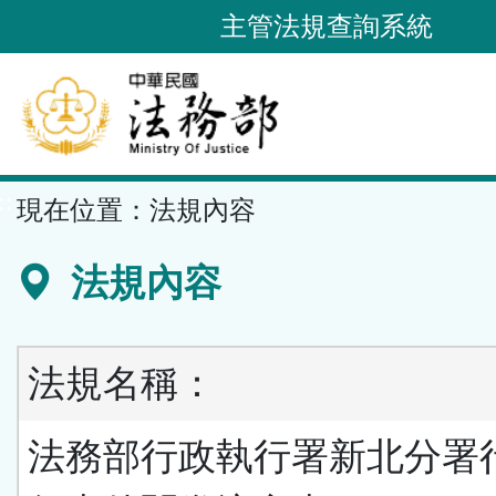
跳
主管法規查詢系統
到
主
要
內
容
::
現在位置：
法規內容
區
塊
法規內容
法規名稱：
法務部行政執行署新北分署