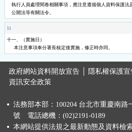
    執行人員處理閱卷相關事項，應注意遵循個人資料保護法
    公開法等有關法令。
11
十一、（實施日）

      本注意事項奉分署長核定後實施，修正時亦同。
:
政府網站資料開放宣告
│
隱私權保護宣
資訊安全政策
法務部本部：100204 台北市重慶南路一
號 電話總機：(02)2191-0189
本網站提供法規之最新動態及資料檢