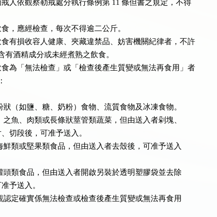
戒人依觀察勒戒處分執行條例第 11 條但書之規定，不得

食，應經檢查，每次不得逾二公斤。

食有損收容人健康、夾藏違禁品、妨害機關紀律者，不許

，例如含有酒精成分或未經煮熟之飲食。

食為「無法檢查」或「檢查後產生質變或無法再食用」者

：

結晶狀或粉狀（如鹽、糖、奶粉）食物、流質食物及冰凍食物。

未切（剁）之魚、肉類或長條狀莖管類蔬菜，但由送入者剁塊、

塊、切片、切段後，可准予送入。

未去殼之海鮮類或堅果類食品，但由送入者去殼後，可准予送入

未開罐之罐頭類食品，但由送入者開啟另裝於透明塑膠袋並去除

後，可准予送入。

其他經客觀認定確實係無法檢查或檢查後產生質變或無法再食用
