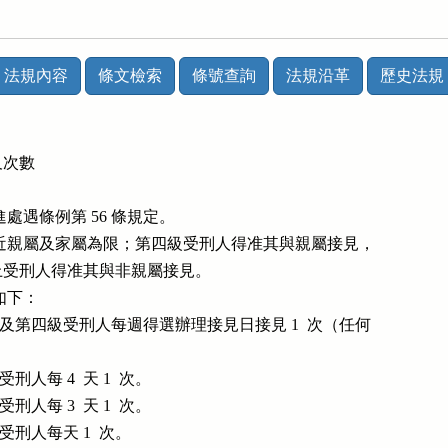
法規內容
條文檢索
條號查詢
法規沿革
歷史法規
次數



刑累進處遇條例第 56 條規定。

接見以最近親屬及家屬為限；第四級受刑人得准其與親屬接見，

三級以上受刑人得准其與非親屬接見。

數如下：

未編級及第四級受刑人每週得選辦理接見日接見 1  次（任何

受刑人每 4  天 1  次。

受刑人每 3  天 1  次。

級受刑人每天 1  次。
