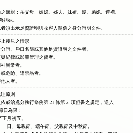
之姻親：岳父母、婿媳、姊夫、妹婿、嫂、弟媳、連襟、

兄弟姐妹。

見者須出示足資證明與收容人關係之身分證明文件。
止接見之情形

分證、戶口名簿或其他足資證明之文件者。

獄紀律或影響管理之虞者。

神異常者。

或危險、違禁品者。

替他人者。
理原則

戒治處分執行條例第 21 條第 2  項但書之規定，送入

列節日為限：

除夕至正月初五。

一月一日、二日、母親節、端午節、父親節及中秋節。
