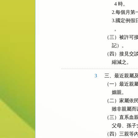
        4 時。

      2.
      3.
        。

（三）被許可接見
      記）。

（四）接見交談
      縮減之。
3
三、最近親屬及
（一）最近親屬
      姻親。

（二）家屬依民
      雖非
（三）直系血親
      父母、孫子
（四）三親等內