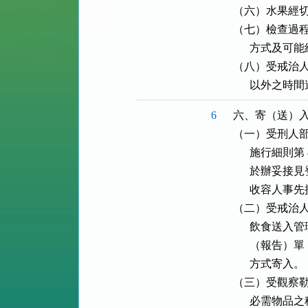
（六）水果經切
（七）檢查過程
      方式
（八）受戒治人不
      以外之
6
六、寄（送）入
（一）受刑人部分
      施行細
      於辦
      收容
（二）受戒治人
      飲食
      （報
      方式寄入。

（三）受觀察勒
      必需