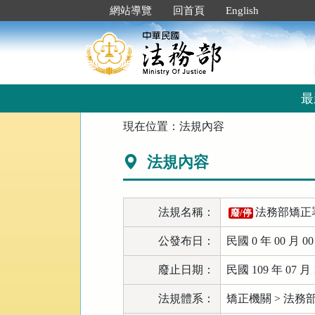
跳
:::
網站導覽
回首頁
English
到
主
要
內
容
區
最
塊
:::
現在位置：
法規內容
法規內容
法規名稱：
法務部矯正
廢/停
公發布日：
民國 0 年 00 月 0
廢止日期：
民國 109 年 07 月 
法規體系：
矯正機關 > 法