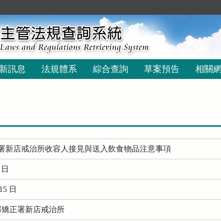
新訊息
法規體系
綜合查詢
草案預告
相關
署新店戒治所收容人接見與送入飲食物品注意事項
0 日
15 日
務部矯正署新店戒治所