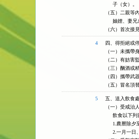
      子（女）。

（五）二親等內
      妯娌、妻
（六）首次接
4
四、得拒絕或停
（一）未攜帶身
（二）有妨害監
（三）酗酒或精
（四）攜帶武器
（五）冒名頂
5
五、送入飲食處
（一）受戒治人依
      飲食以下
      1.農曆
      2.