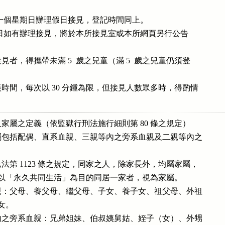
每個月第一個星期日辦理假日接見，登記時間同上。

國定例假日如有辦理接見，將於本所接見室或本所網頁另行公告

者，得攜帶未滿 5  歲之兒童（滿 5  歲之兒童仍須登

時間，每次以 30 分鍾為限，但接見人數眾多時，得酌情

家屬之定義（依監獄行刑法施行細則第 80 條之規定）

包括配偶、直系血親、三親等內之旁系血親及二親等內之

法第 1123 條之規定，同家之人，除家長外，均屬家屬，

親屬而以「永久共同生活」為目的同居一家者，視為家屬。

：父母、養父母、繼父母、子女、養子女、祖父母、外祖

女。

之旁系血親：兄弟姐妹、伯叔姨舅姑、姪子（女）、外甥
