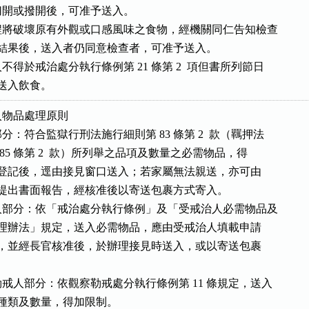
開或撥開後，可准予送入。

將破壞原有外觀或口感風味之食物，經機關同仁告知檢查

及可能結果後，送入者仍同意檢查者，可准予送入。

得於戒治處分執行條例第 21 條第 2  項但書所列節日

時間送入飲食。
物品處理原則

：符合監獄行刑法施行細則第 83 條第 2  款（羈押法

則第 85 條第 2  款）所列舉之品項及數量之必需物品，得

妥接見登記後，逕由接見窗口送入；若家屬無法親送，亦可由

人事先提出書面報告，經核准後以寄送包裹方式寄入。

部分：依「戒治處分執行條例」及「受戒治人必需物品及

送入管理辦法」規定，送入必需物品，應由受戒治人填載申請

告）單，並經長官核准後，於辦理接見時送入，或以寄送包裹

戒人部分：依觀察勒戒處分執行條例第 11 條規定，送入

物品之種類及數量，得加限制。