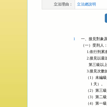
立法理由：
立法總說明
法
規
功
能
按
1
一、接見對象及
鈕
（一）受刑人：
區
      1.依行
      2.
        第
      3.接見次
     （1）
          1 天）。

     （2）第三級
     （3）第二級
     （4）第一