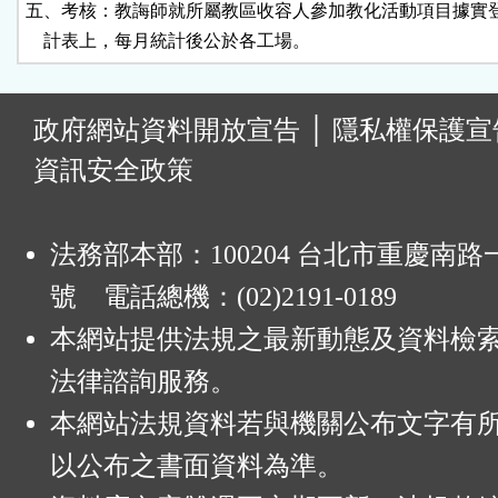
五、考核：教誨師就所屬教區收容人參加教化活動項目據實登
    計表上，每月統計後公於各工場。
:
政府網站資料開放宣告
│
隱私權保護宣
資訊安全政策
法務部本部：100204 台北市重慶南路一
號 電話總機：(02)2191-0189
本網站提供法規之最新動態及資料檢
法律諮詢服務。
本網站法規資料若與機關公布文字有
以公布之書面資料為準。