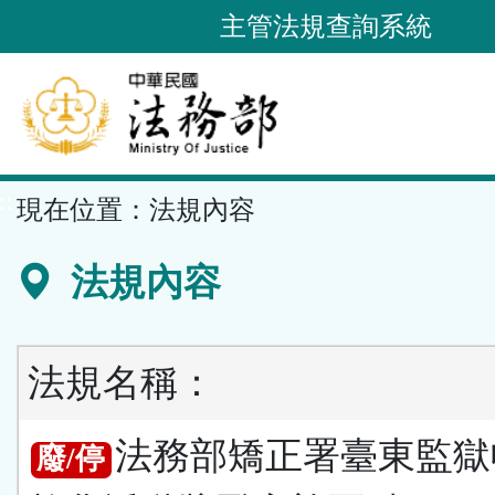
跳
主管法規查詢系統
到
主
要
內
容
::
現在位置：
法規內容
區
塊
法規內容
法規名稱：
法務部矯正署臺東監獄
廢/停