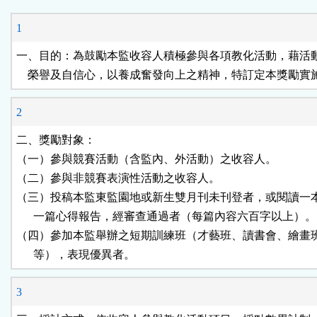
能
1
按
一、目的：為鼓勵本監收容人積極參與各項教化活動，藉活動
    榮譽及自信心，以養成奮發向上之精神，特訂定本獎勵實
鈕
2
區
二、獎勵對象：

（一）參與競賽活動（含監內、外活動）之收容人。

（二）參與非競賽表演性活動之收容人。

（三）投稿本監東監園地或新生雙月刊未刊登者，或閱讀一本
      一篇心得報告，經審查通過者（每篇內容六百字以上）。

（四）參加本監舉辦之短期訓練班（才藝班、讀書會、繪畫班
      等），表現優異者。
3