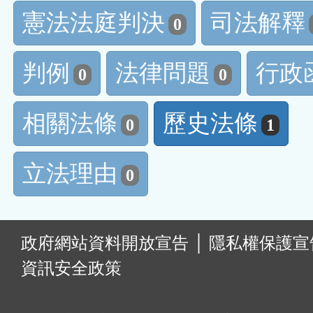
憲法法庭判決
司法解釋
0
判例
法律問題
行政
0
0
相關法條
歷史法條
0
1
立法理由
0
:
政府網站資料開放宣告
│
隱私權保護宣
資訊安全政策