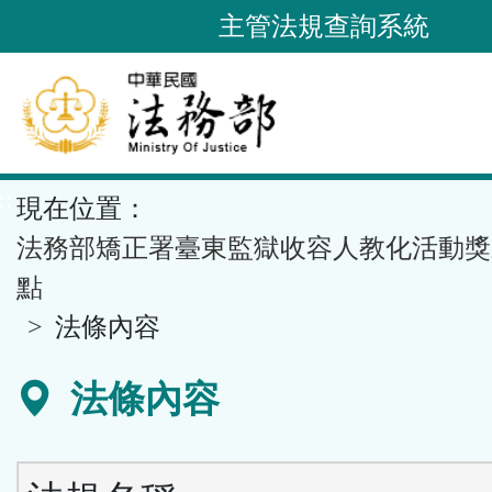
跳
主管法規查詢系統
到
主
要
內
容
::
現在位置：
區
塊
法務部矯正署臺東監獄收容人教化活動獎
點
法條內容
法條內容