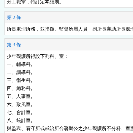
分工職掌，特訂定本細則。
鈕
第 2 條
區
所長處理所務，並指揮、監督所屬人員；副所長襄助所長處
第 3 條
少年觀護所得設下列科、室：

一、輔導科。

二、訓導科。

三、衛生科。

四、總務科。

五、人事室。

六、政風室。

七、會計室。

八、統計室。

與監獄、看守所或戒治所合署辦公之少年觀護所不分科、室辦