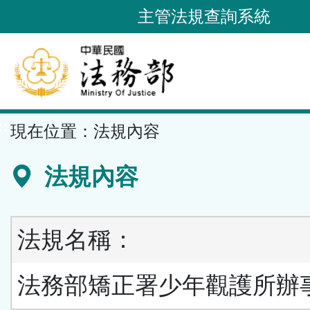
跳
主管法規查詢系統
到
主
要
內
容
::
現在位置：
法規內容
區
塊
法規內容
法規名稱：
法務部矯正署少年觀護所辦