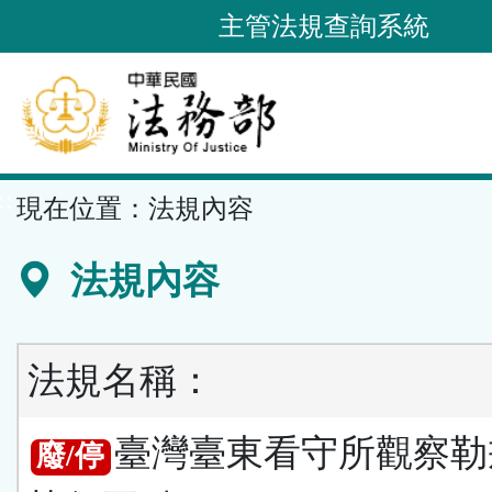
跳
主管法規查詢系統
到
主
要
內
容
::
現在位置：
法規內容
區
塊
法規內容
法規名稱：
臺灣臺東看守所觀察勒
廢/停