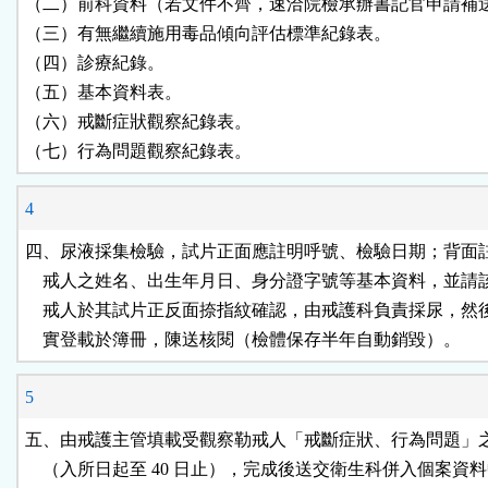
（二）前科資料（若文件不齊，速洽院檢承辦書記官申請補送
（三）有無繼續施用毒品傾向評估標準紀錄表。

（四）診療紀錄。

（五）基本資料表。

（六）戒斷症狀觀察紀錄表。

（七）行為問題觀察紀錄表。
4
四、尿液採集檢驗，試片正面應註明呼號、檢驗日期；背面註
    戒人之姓名、出生年月日、身分證字號等基本資料，並請
    戒人於其試片正反面捺指紋確認，由戒護科負責採尿，然
    實登載於簿冊，陳送核閱（檢體保存半年自動銷毀）。
5
五、由戒護主管填載受觀察勒戒人「戒斷症狀、行為問題」之
    （入所日起至 40 日止），完成後送交衛生科併入個案資