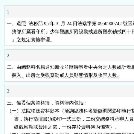
能
1
按
一、遵照  法務部 95 年 3  月 24 日法矯字第 0950900742 號
    務部所屬看守所、少年觀護所附設勒戒處所觀察勒戒四十
鈕
    」之規定實施辦理。
區
2
二、由總務科名籍通知新收並隨時察看中央台之人數統計看板
    握入、出所之受觀察勒戒人員動態情形及收容人數。
3
三、備妥個案資料簿，資料簿內包括：

（一）法院移送資料影本（洽詢總務科名籍處調閱影印執行指
      書，執行指揮書須影印一式三份，二份交總務科承辦人員
      繳觀察勒戒費用之需，一份存於資料簿內備查）。
