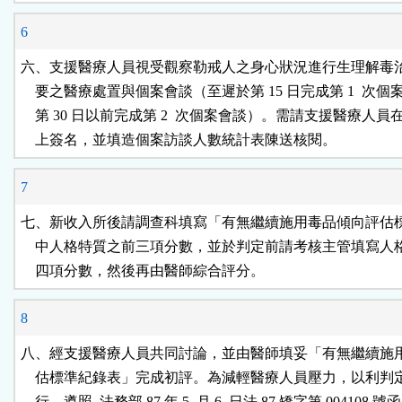
6
六、支援醫療人員視受觀察勒戒人之身心狀況進行生理解毒治
    要之醫療處置與個案會談（至遲於第 15 日完成第 1  次個
    第 30 日以前完成第 2  次個案會談）。需請支援醫療人員
    上簽名，並填造個案訪談人數統計表陳送核閱。
7
七、新收入所後請調查科填寫「有無繼續施用毒品傾向評估標
    中人格特質之前三項分數，並於判定前請考核主管填寫人
    四項分數，然後再由醫師綜合評分。
8
八、經支援醫療人員共同討論，並由醫師填妥「有無繼續施用
    估標準紀錄表」完成初評。為減輕醫療人員壓力，以利判
    行，遵照  法務部 87 年 5  月 6  日法 87 矯字第 004108 號函