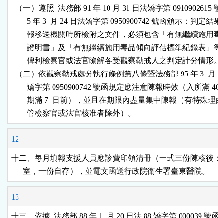
  （一）遵照  法務部 91 年 10 月 31 日法矯字第 0910902615 號
        5 年 3  月 24 日法矯字第 0950900742 號函頒示：判定結
        報移送機關時所檢附之文件，必須包含「有無繼續施用
        證明書」及「有無繼續施用毒品傾向評估標準紀錄表」
        俾利檢察官或法官瞭解各受觀察勒戒人之判定計分情形。
  （二）依觀察勒戒處分執行條例第八條暨法務部 95 年 3  月 2
        矯字第 0950900742 號函規定應注意陳報時效（入所滿 40
        期滿 7  日前），並且在期限內盡量集中陳報（有特殊理
        管檢察官或法官核准者除外）。
12
十二、每月填報支援人員應診費印領清冊（一式三份陳核後：
      室，一份自存），並電文函送行政院衛生署臺東醫院。
13
十三、依據  法務部 88 年 1  月 20 日法 88 矯字第 000039 號