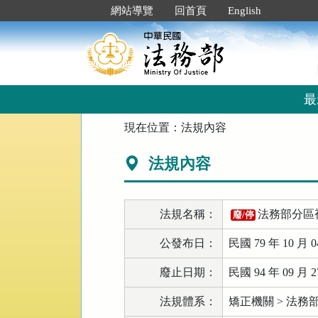
跳
:::
網站導覽
回首頁
English
到
主
要
內
容
區
最
塊
:::
現在位置：
法規內容
法規內容
法規名稱：
法務部分區
廢/停
公發布日：
民國 79 年 10 月 0
廢止日期：
民國 94 年 09 月 2
法規體系：
矯正機關 > 法務