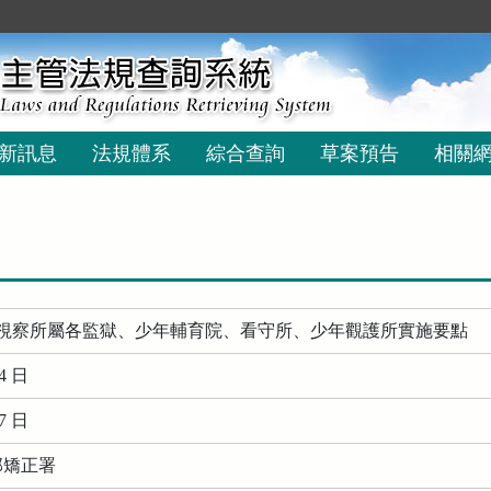
新訊息
法規體系
綜合查詢
草案預告
相關
視察所屬各監獄、少年輔育院、看守所、少年觀護所實施要點
4 日
7 日
部矯正署