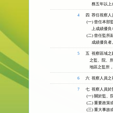
4
四  荐任視察
 (一) 曾任
      上成績優良
 (二) 曾任
5
五  視察區域
    之監、
6
7
七  視察人員
 (一) 關於監
 (二) 重要政
 (三) 重大事