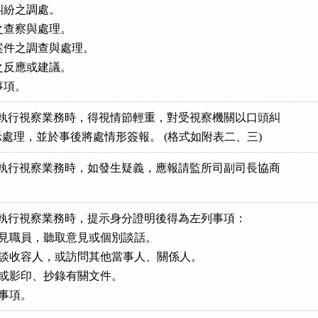
事糾紛之調處。

紀之查察與處理。

訴案件之調查與處理。

題之反應或建議。

於執行視察業務時，得視情節輕重，對受視察機關以口頭糾

於執行視察業務時，如發生疑義，應報請監所司副司長協商

於執行視察業務時，提示身分證明後得為左列事項：

見或接見職員，聽取意見或個別談話。

見或妁談收容人，或訪問其他當事人、關係人。

閱案卷或影印、抄錄有關文件。
