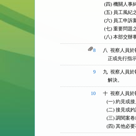
 (四) 機關人
 (五) 員工風
 (六) 員工申
 (七) 重要問
8
八  視察人員
9
九  視察人員
10
十  視察人員
   (一) 約
   (二) 接
   (三) 調