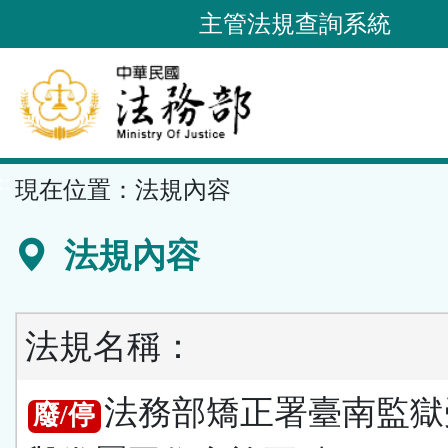
跳
主管法規查詢系統
到
主
要
內
容
::
現在位置：
法規內容
區
塊
法規內容
法規名稱：
法務部矯正署臺南監獄
廢/停