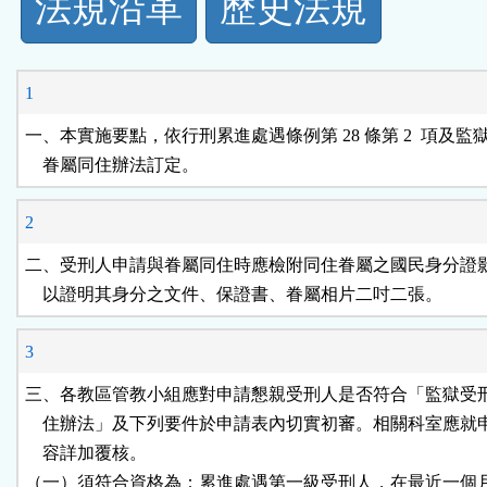
法規沿革
歷史法規
功
能
1
按
一、本實施要點，依行刑累進處遇條例第 28 條第 2  項及監
    眷屬同住辦法訂定。
鈕
2
區
二、受刑人申請與眷屬同住時應檢附同住眷屬之國民身分證影
    以證明其身分之文件、保證書、眷屬相片二吋二張。
3
三、各教區管教小組應對申請懇親受刑人是否符合「監獄受刑
    住辦法」及下列要件於申請表內切實初審。相關科室應就
    容詳加覆核。

（一）須符合資格為：累進處遇第一級受刑人，在最近一個月