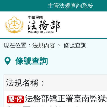
跳
主管法規查詢系統
到
主
要
內
容
::
現在位置：
法規內容
條號查詢
區
塊
條號查詢
法規名稱：
法務部矯正署臺南監獄
廢/停