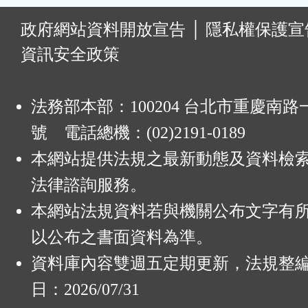
:
政府網站資料開放宣告
│
隱私權保護宣
資訊安全政策
法務部本部：100204 台北市重慶南路一
號 電話總機：(02)2191-0189
本網站提供法規之最新動態及資料檢
法律諮詢服務。
本網站法規資料若與機關公布文字有
以公布之書面資料為準。
資料庫內容雙週五定期更新，法規整
日：2026/07/31