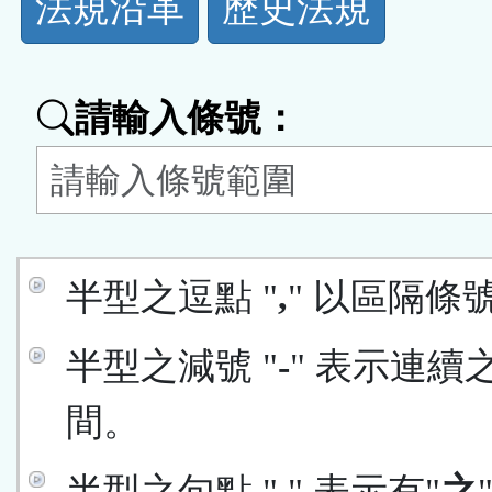
法規沿革
歷史法規
功
能
請輸入條號：
按
鈕
區
半型之逗點 "
,
" 以區隔條
半型之減號 "
-
" 表示連續
間。
半型之句點 "
.
" 表示有"
之