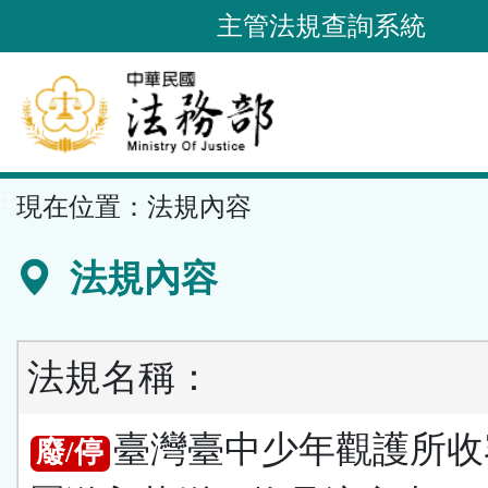
跳
主管法規查詢系統
到
主
要
內
容
::
現在位置：
法規內容
區
塊
法規內容
法規名稱：
臺灣臺中少年觀護所收
廢/停