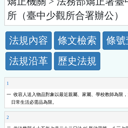
矯正機關 > 法務部矯正署臺
所（臺中少觀所合署辦公）
法
法規內容
條文檢索
條號
規
法規沿革
歷史法規
功
能
1
按
一  收容人送入物品對象以最近親屬、家屬、學校教師為限，
鈕
2
區