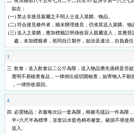
二  依法務部八十五年七月二十二日法 85 監決字第一八三七
    如左：

 (一) 禁止非接見親屬之不明人士送入菜餚、物品。

 (二) 符合接見條件者，雖未辦理接見，仍准其送入菜餚、物品
 (三) 送入之菜餚，應加標籤註明係收容人親屬送入，並應登
3
三  飲食：送入飲食以二公斤為限，送入物品應先過磅是否超
    透明不易檢查食品，一律倒出或切開檢查，如寄物人不願
4
四  必需物品：衣服每次以一套為限，棉被毛毯以一件為限，
    半×六尺半為標準，並套以水藍色棉布被套。破損不堪使用