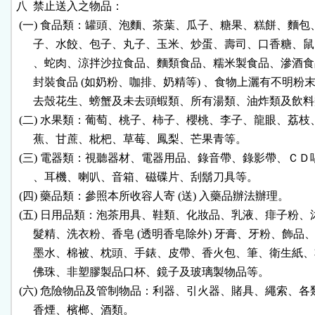
八  禁止送入之物品：

 (一) 食品類：罐頭、泡麵、茶葉、瓜子、糖果、糕餅、麵包
      子、水餃、包子、丸子、玉米、炒蛋、壽司、口香糖、鼠
      、蛇肉、涼拌沙拉食品、麵類食品、糯米製食品、滲酒食
      封裝食品 (如奶粉、咖排、奶精等) 、食物上灑有不明粉末
      去殼花生、螃蟹及未去頭蝦類、所有湯類、油炸類及飲料
 (二) 水果類：葡萄、桃子、柿子、櫻桃、李子、龍眼、荔枝
      蕉、甘蔗、枇杷、草莓、鳳梨、芒果青等。

 (三) 電器類：視聽器材、電器用品、錄音帶、錄影帶、ＣＤ
      、耳機、喇叭、音箱、磁碟片、刮鬍刀具等。

 (四) 藥品類：參照本所收容人寄 (送) 入藥品辦法辦理。

 (五) 日用品類：泡茶用具、鞋類、化妝品、乳液、痱子粉、
      髮精、洗衣粉、香皂 (透明香皂除外) 牙膏、牙粉、飾品、
      墨水、棉被、枕頭、手錶、皮帶、香火包、筆、衛生紙、
      佛珠、非塑膠製品口杯、鏡子及玻璃製物品等。

 (六) 危險物品及管制物品：利器、引火器、賭具、繩索、各
      香煙、檳榔、酒類。
