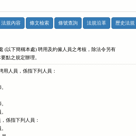
法規內容
條文檢索
條號查詢
法規沿革
歷史法規
訊處 (以下簡稱本處) 聘用及約僱人員之考核，除法令另有

依本要點之規定辦理。
稱聘用人員，係指下列人員：

。

。

。

人員，係指下列人員：

。
