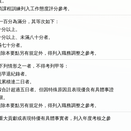
度。

加班、各項課程訓練列入工作態度評分參考。
以一百分為滿分，其等次如下：

十分以上。

七十分以上、未滿八十分者。

未滿七十分者。

核成績除本要點另有規定外，得列入職務調整之參考。
有下列情形之一者，不得考列甲等：

遲到早退紀錄者。

日或累積達二日者。

、病假合計超過五日者。但因特殊原因且表現優良有具體事證

限。

核成績除本要點另有規定外，得列入職務調整之參考。
有重大貢獻或表現特優有具體事實者，列入年度考核之參
