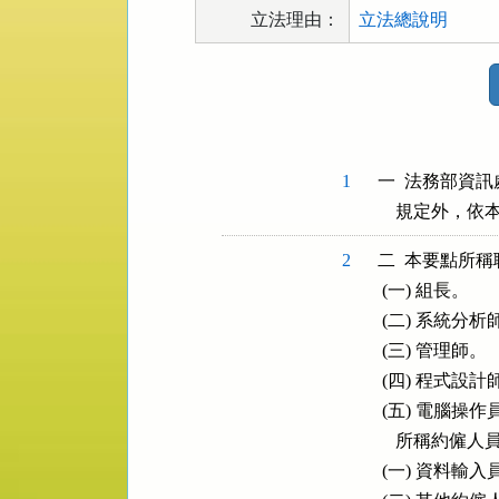
立法理由：
立法總說明
法
規
功
能
按
1
一  法務部資
鈕
    規定外，
區
2
二  本要點所
 (一) 組長。

 (二) 系統分析師
 (三) 管理師。

 (四) 程式設計師
 (五) 電腦操作員
    所稱約僱
 (一) 資料輸入員