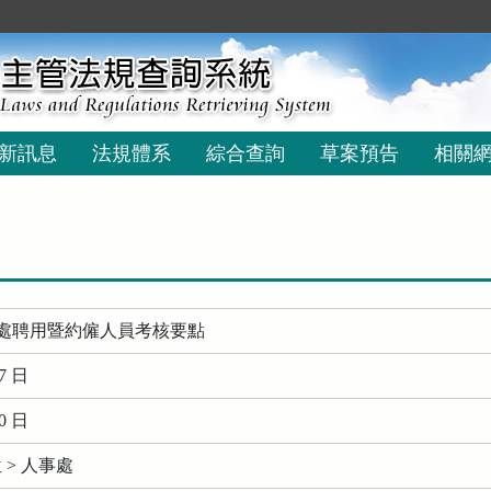
新訊息
法規體系
綜合查詢
草案預告
相關
處聘用暨約僱人員考核要點
7 日
0 日
> 人事處