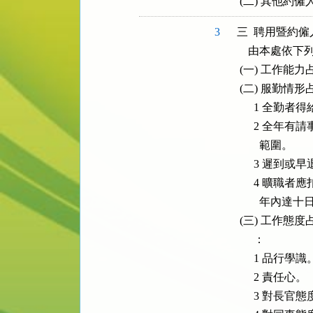
 (二) 其他約
3
三  聘用暨約
    由本處依
 (一) 工作能
 (二) 服勤情
      1 全勤
      2 
        範圍。

      3 遲
      4 
        年
 (三) 工作
      ：

      1 品行學識。
      2 責任心。

      3 對長官態