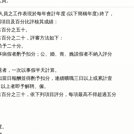
僱人員。
僱人員之工作表現於每年會計年度 (以下簡稱年度) 終了，

下列項目及百分比評核其成績：

力占百分之五十。

形占百分之二十，評審方法如下：

者得給予二十分。

全年有請事病假者酌予扣分；公、婚、喪、娩請假者不納入評分

到或早退者，一次以事假半天計算。

曠職者應扣當日報酬並得酌予扣分，連續曠職三日以上或累計壹

內達十日以上者即予解聘、僱。

態度占百分之三十，依下列項目評分，每項最高不得超過五分



度。
