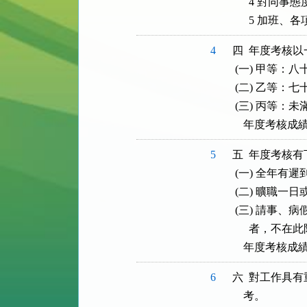
      4 對同事態
      5 
4
四  年度考核
 (一) 甲等：八
 (二) 乙等：
 (三) 丙等：
    年度考
5
五  年度考核
 (一) 全年有
 (二) 曠職一
 (三) 請事
      者，不在此
    年度考
6
六  對工作具
    考。