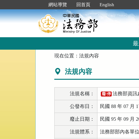
跳
:::
網站導覽
回首頁
English
到
主
要
內
容
區
最
塊
:::
現在位置：
法規內容
法規內容
法規名稱：
法務部資訊
廢/停
公發布日：
民國 88 年 07 月 1
廢止日期：
民國 95 年 09 月 2
法規體系：
法務部部內各單位 