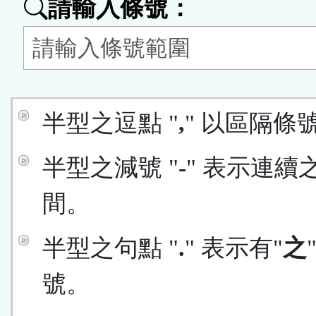
請輸入條號：
按
鈕
區
半型之逗點 "
,
" 以區隔條
半型之減號 "
-
" 表示連續
間。
半型之句點 "
.
" 表示有"
之
號。