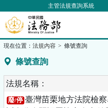
跳
主管法規查詢系統
到
主
要
內
容
::
現在位置：
法規內容
條號查詢
區
塊
條號查詢
法規名稱：
臺灣苗栗地方法院檢察
廢/停