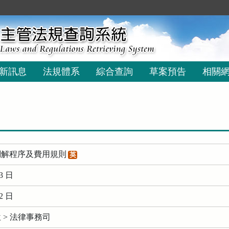
新訊息
法規體系
綜合查詢
草案預告
相關
調解程序及費用規則
英
3 日
2 日
 > 法律事務司