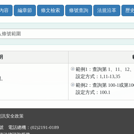
內容
編章節
條文檢索
條號查詢
法規沿革
歷
明
範例1：查詢第 1、11、12、
設定方式：1,11-13,35
間。
範例2：查詢第 100-1或第1
。
設定方式：100.1
資訊安全政策
電話總機：(02)2191-0189