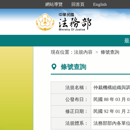
跳
:::
網站導覽
回首頁
English
到
主
要
內
容
區
最
塊
:::
現在位置：
法規內容
條號查詢
條號查詢
法規名稱：
仲裁機構組織與
公發布日：
民國 88 年 03 月 0
修正日期：
民國 92 年 01 月 2
法規體系：
法務部部內各單位