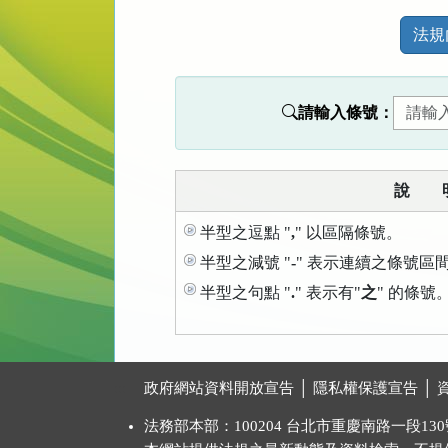
法
法規
規
功
能
請輸入條號：
按
鈕
區
說 
半型之逗點 "
,
" 以區隔條號。
半型之減號 "
-
" 表示連續之條號區
半型之句點 "
.
" 表示有"
之
" 的條號
:::
政府網站資料開放宣告
│
隱私權保護宣告
│
法務部本部：100204 台北市重慶南路一段130號 