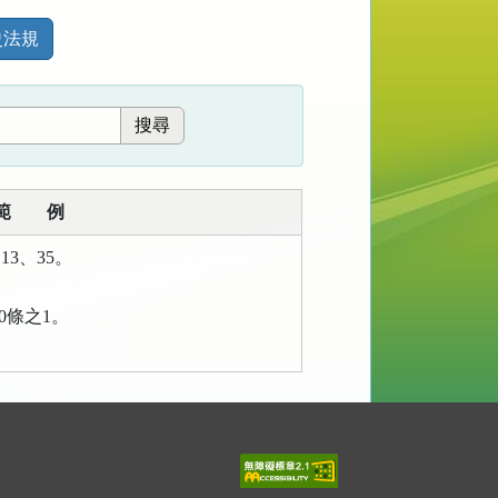
史法規
範 例
13、35。
00條之1。