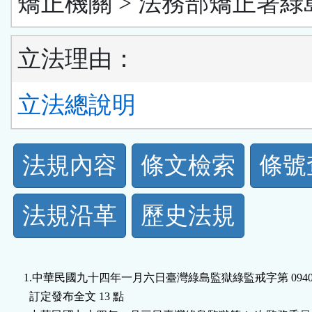
矯正機關 > 法務部矯正署綠
立法理由：
立法總說明
法
法規內容
條文檢索
條號
規
法規沿革
歷史法規
功
能
1.中華民國九十四年一月六日臺灣綠島監獄綠監戒字第 0940800
按
  訂定發布全文 13 點
