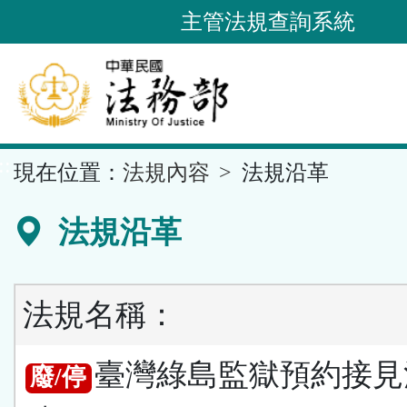
跳
主管法規查詢系統
到
主
要
內
容
::
現在位置：
法規內容
法規沿革
區
塊
法規沿革
法規名稱：
臺灣綠島監獄預約接見
廢/停