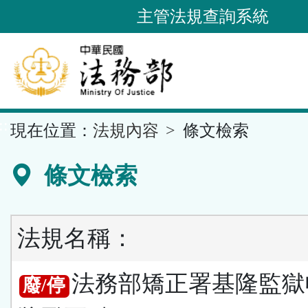
跳
主管法規查詢系統
到
主
要
內
容
::
現在位置：
法規內容
條文檢索
區
塊
條文檢索
法規名稱：
法務部矯正署基隆監獄
廢/停