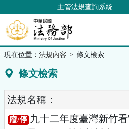
跳
主管法規查詢系統
到
主
要
內
容
::
現在位置：
法規內容
條文檢索
區
塊
條文檢索
法規名稱：
九十二年度臺灣新竹看
廢/停