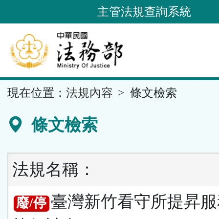
跳
主管法規查詢系統
到
主
要
內
容
::
現在位置：
法規內容
條文檢索
區
塊
條文檢索
法規名稱：
臺灣新竹看守所提昇服
廢/停