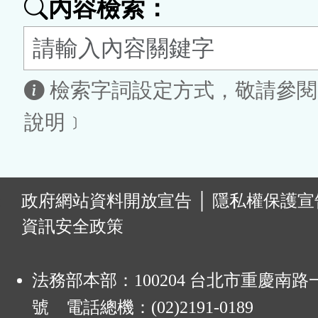
內容檢索：
按
鈕
區
檢索字詞設定方式，敬請參閱
說明﹞
:
政府網站資料開放宣告
│
隱私權保護宣
資訊安全政策
法務部本部：100204 台北市重慶南路一
號 電話總機：(02)2191-0189