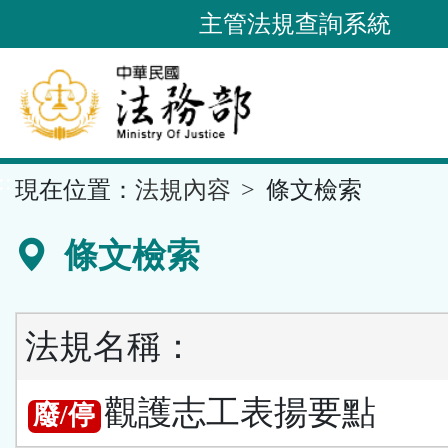
跳
主管法規查詢系統
到
主
要
內
容
::
現在位置：
法規內容
條文檢索
區
塊
條文檢索
法規名稱：
觀護志工表揚要點
廢/停