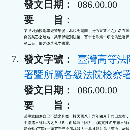
發文日期：
086.00.00
要 旨：
某甲因酒後駕車經警舉發，為脫免處罰，竟假冒某乙之姓名在酒精
偽簽某乙之姓名，某甲係犯刑法第二百十七條第一項之偽造署押罪
第二百十條之偽造私文書罪。
7.
發文字號：
臺灣高等法
署暨所屬各級法院檢察
發文日期：
086.00.00
要 旨：
某甲意圖為自已不法之利益，於民國八十六年四月十六日左右，在
中港路不詳店名之ＰＵＢ，向綽號「阿力」 (真實性名年籍不詳) 
新台幣 (下同) 一萬五千元之價格販入一具其明知為「阿力」者以