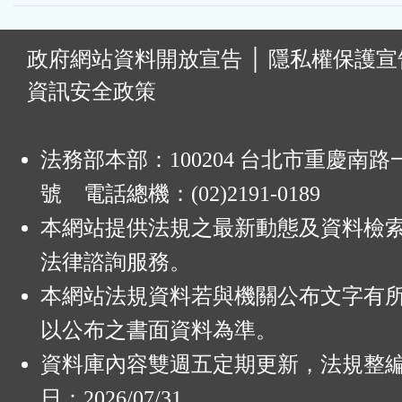
:
政府網站資料開放宣告
│
隱私權保護宣
資訊安全政策
法務部本部：100204 台北市重慶南路一
號 電話總機：(02)2191-0189
本網站提供法規之最新動態及資料檢
法律諮詢服務。
本網站法規資料若與機關公布文字有
以公布之書面資料為準。
資料庫內容雙週五定期更新，法規整
日：2026/07/31