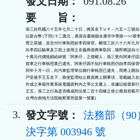
發文日期：
091.08.26
要 旨：
張三於民國八十五年七月二十日，將其名下ＵＰ－六五一三號自小
以新台幣 (下同) 十二萬元，典當在臺南縣永康市中華路一○○號李
營之當舖，並交付行車執照給李四保管。嗣張三於八十八年九月十
向李四以驗車及工程上使用之名義商借將車取回，隨即將該自小貨
十萬元代價抵銷給綽號「阿來仔」之債權人，張三更向阿來仔謊稱
貨車之行車執照業已遺失。阿來仔因不知行車執照仍由李四保管中
同年十月一日，向汽車監理單位稱行車執照已遺失，而將上開自小
戶至後手王五名下，致使監理站公務員將上開事項，登載鍵入在業
作成之車籍作業系統電腦資料內之準公文書上，並據以核發新行車
王五。張三之行為是否構成刑法第二百十四條之使公務員登載不實罪
台灣台南地方法院檢察署所提第一號案)
3.
發文字號：
法務部（9
決字第 003946 號