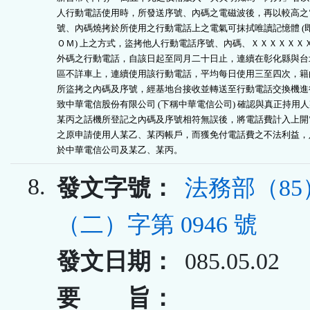
人行動電話使用時，所發送序號、內碼之電磁波後，再以較高之電
號、內碼燒拷於所使用之行動電話上之電氣可抹拭唯讀記憶體 (即
ＯＭ) 上之方式，盜拷他人行動電話序號、內碼、ＸＸＸＸＸＸＸ
外碼之行動電話，自該日起至同月二十日止，連續在彰化縣與台北
區不詳車上，連續使用該行動電話，平均每日使用三至四次，籍由
所盜拷之內碼及序號，經基地台接收並轉送至行動電話交換機進行
致中華電信股份有限公司 (下稱中華電信公司) 確認與真正持用人
某丙之話機所登記之內碼及序號相符無誤後，將電話費計入上開電
之原申請使用人某乙、某丙帳戶，而獲免付電話費之不法利益，足
於中華電信公司及某乙、某丙。
8.
發文字號：
法務部（8
（二）字第 0946 號
發文日期：
085.05.02
要 旨：