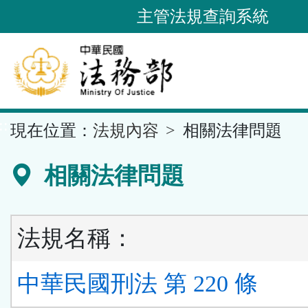
跳
主管法規查詢系統
到
主
要
內
容
::
現在位置：
法規內容
相關法律問題
區
塊
相關法律問題
法規名稱：
中華民國刑法 第 220 條