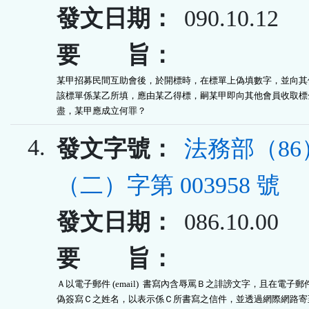
發文日期：
090.10.12
要 旨：
某甲招募民間互助會後，於開標時，在標單上偽填數字，並向其他
該標單係某乙所填，應由某乙得標，嗣某甲即向其他會員收取標金
盡，某甲應成立何罪？
4.
發文字號：
法務部（8
（二）字第 003958 號
發文日期：
086.10.00
要 旨：
Ａ以電子郵件 (email)  書寫內含辱罵Ｂ之誹謗文字，且在電子郵
偽簽寫Ｃ之姓名，以表示係Ｃ所書寫之信件，並透過網際網路寄至