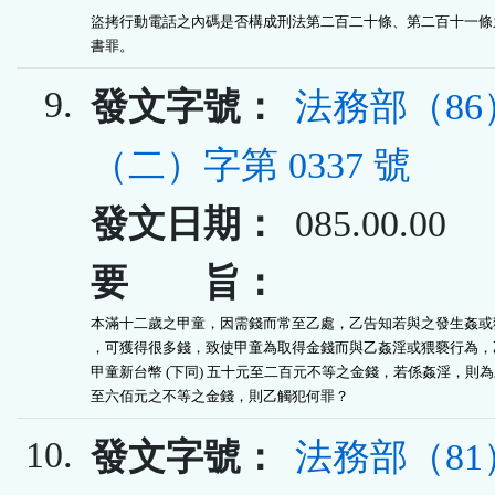
盜拷行動電話之內碼是否構成刑法第二百二十條、第二百十一條之
書罪。
9.
發文字號：
法務部（8
（二）字第 0337 號
發文日期：
085.00.00
要 旨：
本滿十二歲之甲童，因需錢而常至乙處，乙告知若與之發生姦或猥
，可獲得很多錢，致使甲童為取得金錢而與乙姦淫或猥褻行為，乙
甲童新台幣 (下同) 五十元至二百元不等之金錢，若係姦淫，則為
至六佰元之不等之金錢，則乙觸犯何罪？
10.
發文字號：
法務部（8