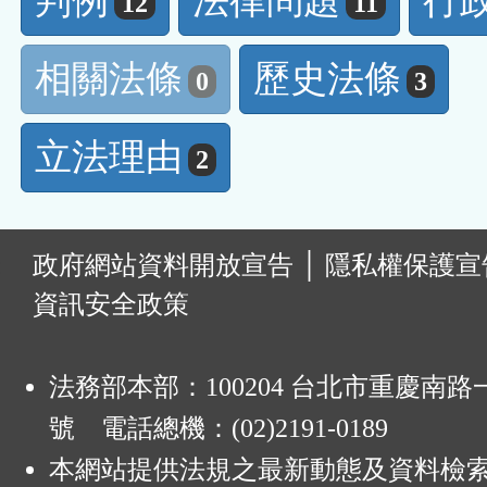
判例
法律問題
行
12
11
相關法條
歷史法條
0
3
立法理由
2
:
政府網站資料開放宣告
│
隱私權保護宣
資訊安全政策
法務部本部：100204 台北市重慶南路一
號 電話總機：(02)2191-0189
本網站提供法規之最新動態及資料檢