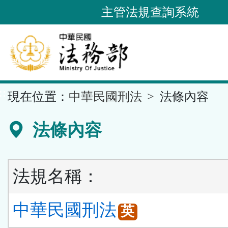
跳
主管法規查詢系統
到
主
要
內
容
::
現在位置：
中華民國刑法
法條內容
區
塊
法條內容
法規名稱：
中華民國刑法
英