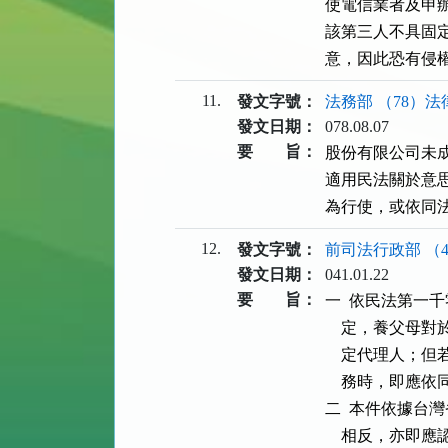
使電信業者及申
該第三人不具固
意，因此恐有侵
11.
發文字號：
法務部 （78）法律
發文日期：
078.08.07
要 旨：
股份有限公司未
適用民法關於意思
為行使，或依同法
12.
發文字號：
前司法行政部 （4
發文日期：
041.01.22
要 旨：
一  依民法第一
    定，養父
    定代理人
    務時，即
二  本件依據台
    相反，亦