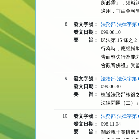
所必需」，須就
適用，宜由金融
8.
發文字號：
法務部 法律字第 09
發文日期：
099.08.10
要 旨：
民法第 15 條之
行為時，應經輔
告而喪失行為能力
會觀音佛祖」受
9.
發文字號：
法務部 法保字第 09
發文日期：
099.06.30
要 旨：
檢送法務部核復
法律問題（二）
10.
發文字號：
法務部 法律字第 09
發文日期：
098.11.04
要 旨：
關於親子關懷機具