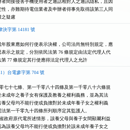
辦者間接侵害手機使用者之通話相對人之通訊隱私，且因

定性，亦難期待電信業者及申辦者得事先取得該第三人同

權之疑慮
決字第 14181 號
成年股東應如何行使表示決權，公司法尚無特別規定，應

表示之規定，分別依民法第 76 條規定由法定代理人代

第 77 條規定其行使應得法定代理人之允許  
1）台電參字第 704 號
千零七十七條、第一千零八十四條及第一千零八十六條規

母對於未成年之養子女有保護及教養之權利義務，並為其法

；但若養父母均不能行使或負擔對於未成年養子女之權利義

應依同法第一千零九十四條所列順序定其監護人。

灣省政府原代電所述情形，該養父母與養子女間顯屬利益

即應認為該養父母均不能行使或負擔對於該未成年養子女之
