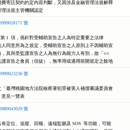
消費寄託契約約定內容判斷，又因涉及金融管理法規解釋

管理法規主管機關認定
99028171 號
 2  第 1  項，係針對受輔助宣告之人為特定重要之法律

助人同意所為之規定，受輔助宣告之人原則上不因輔助宣

，其與受監護宣告之人為無行為能力人有別，故「○○

監護宣告之會員（信徒），無準用或適用前開規定之餘地
99023236 號
之「臺灣桃園地方法院檢察署犯罪被害人補償審議委員會

」意見一覽表
80043029 號
有定位、追蹤、回報、遠端監聽及 SOS  等功能，可能
