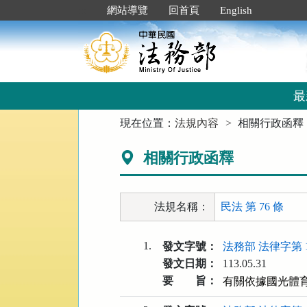
跳
:::
網站導覽
回首頁
English
到
主
要
內
容
區
最
塊
:::
現在位置：
法規內容
相關行政函釋
相關行政函釋
法規名稱：
民法 第 76 條
1.
發文字號：
法務部 法律字第 11
發文日期：
113.05.31
要 旨：
有關依據國光體