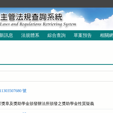
新訊息
法規體系
綜合查詢
草案預告
相關
303507680 號
育獎章及獎助學金頒發辦法所頒發之獎助學金性質疑義