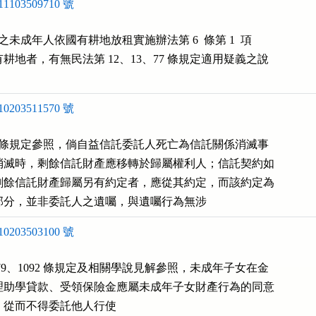
103509710 號
上之未成年人依國有耕地放租實施辦法第 6  條第 1  項

地者，有無民法第 12、13、77 條規定適用疑義之說

203511570 號
65 條規定參照，倘自益信託委託人死亡為信託關係消滅事

消滅時，剩餘信託財產應移轉於歸屬權利人；信託契約如

剩餘信託財產歸屬另有約定者，應從其約定，而該約定為

部分，並非委託人之遺囑，與遺囑行為無涉
203503100 號
、79、1092 條規定及相關學說見解參照，未成年子女在金

理助學貸款、受領保險金應屬未成年子女財產行為的同意

，從而不得委託他人行使