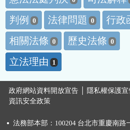
判例
法律問題
行政
0
0
相關法條
歷史法條
0
0
立法理由
1
:
政府網站資料開放宣告
│
隱私權保護宣
資訊安全政策
法務部本部：100204 台北市重慶南路一