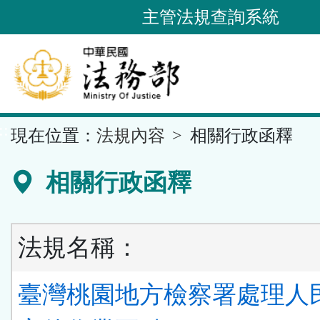
跳
主管法規查詢系統
到
主
要
內
容
::
現在位置：
法規內容
相關行政函釋
區
塊
相關行政函釋
法規名稱：
臺灣桃園地方檢察署處理人