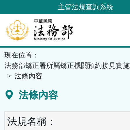
跳
主管法規查詢系統
到
主
要
內
容
::
現在位置：
區
塊
法務部矯正署所屬矯正機關預約接見實施
法條內容
法條內容
法規名稱：