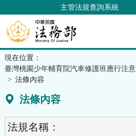
跳
主管法規查詢系統
到
主
要
內
容
::
現在位置：
區
塊
臺灣桃園少年輔育院汽車修護班應行注意
法條內容
法條內容
法規名稱：