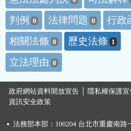
判例
法律問題
行政
0
0
相關法條
歷史法條
0
1
立法理由
0
:
政府網站資料開放宣告
│
隱私權保護宣
資訊安全政策
法務部本部：100204 台北市重慶南路一