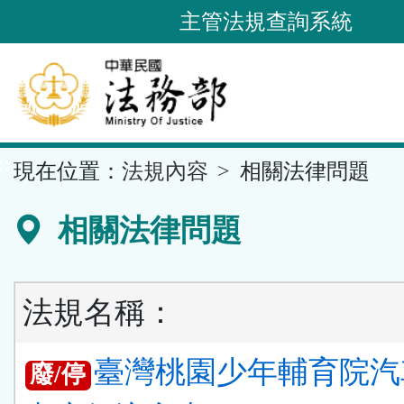
跳
主管法規查詢系統
到
主
要
內
容
::
現在位置：
法規內容
相關法律問題
區
塊
相關法律問題
法規名稱：
臺灣桃園少年輔育院汽
廢/停