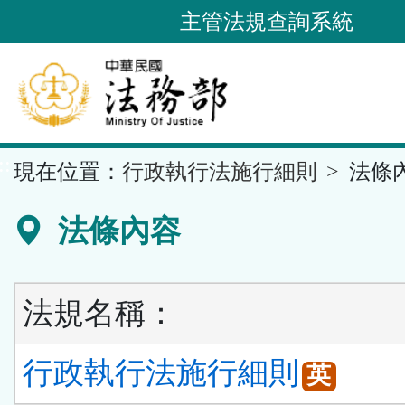
跳
主管法規查詢系統
到
主
要
內
容
::
現在位置：
行政執行法施行細則
法條
區
塊
法條內容
法規名稱：
行政執行法施行細則
英