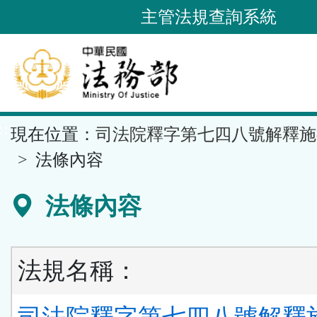
跳
主管法規查詢系統
到
主
要
內
容
::
現在位置：
司法院釋字第七四八號解釋施
區
塊
法條內容
法條內容
法規名稱：