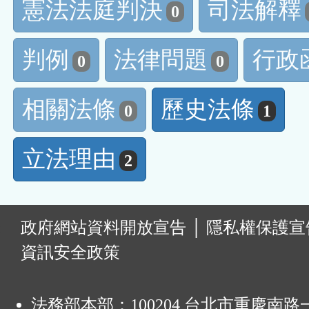
憲法法庭判決
司法解釋
0
判例
法律問題
行政
0
0
相關法條
歷史法條
0
1
立法理由
2
:
政府網站資料開放宣告
│
隱私權保護宣
資訊安全政策
法務部本部：100204 台北市重慶南路一