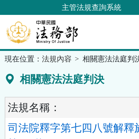
跳
主管法規查詢系統
到
主
要
內
容
::
現在位置：
法規內容
相關憲法法庭判
區
塊
相關憲法法庭判決
法規名稱：
司法院釋字第七四八號解釋