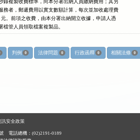
案閱覽抄錄複製收費標準，向本分署出納人員繳納費用；其另

供郵寄服務者，郵遞費用以實支數額計算，每次並加收處理費

台幣 50 元。前項之收費，由本分署出納開立收據，申請人憑

向本分署檔管人員領取檔案複製品。
判例
法律問題
行政函釋
相關法條
0
0
0
0
0
資訊安全政策
電話總機：(02)2191-0189