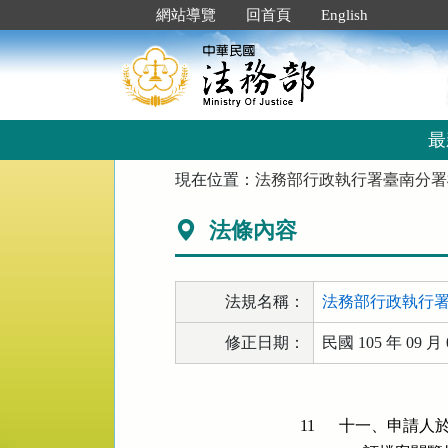
跳
:::
網站導覽
回首頁
English
到
主
要
內
容
區
最
塊
:::
現在位置：
法務部行政執行署臺南分署
法條內容
法規名稱：
法務部行政執行
修正日期：
民國 105 年 09 月 
11
十一、申請人於