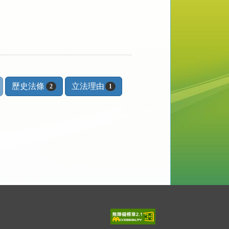
歷史法條
立法理由
2
1