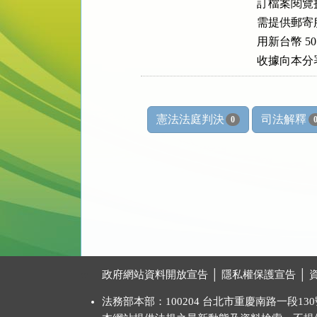
      訂檔
      需提
      用新
      收據
憲法法庭判決
司法解釋
0
:::
政府網站資料開放宣告
│
隱私權保護宣告
│
法務部本部：100204 台北市重慶南路一段130號 