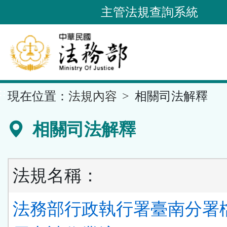
跳
主管法規查詢系統
到
主
要
內
容
::
現在位置：
法規內容
相關司法解釋
區
塊
相關司法解釋
法規名稱：
法務部行政執行署臺南分署