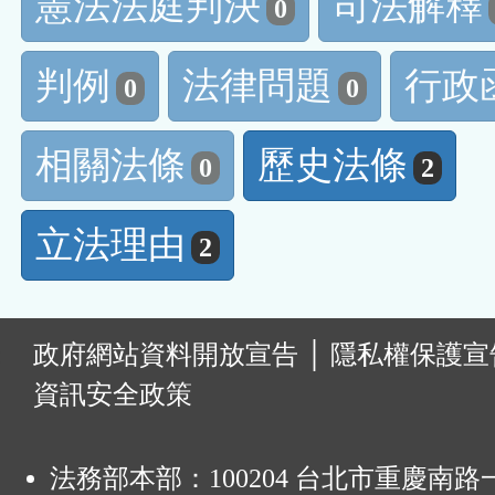
憲法法庭判決
司法解釋
0
判例
法律問題
行政
0
0
相關法條
歷史法條
0
2
立法理由
2
:
政府網站資料開放宣告
│
隱私權保護宣
資訊安全政策
法務部本部：100204 台北市重慶南路一