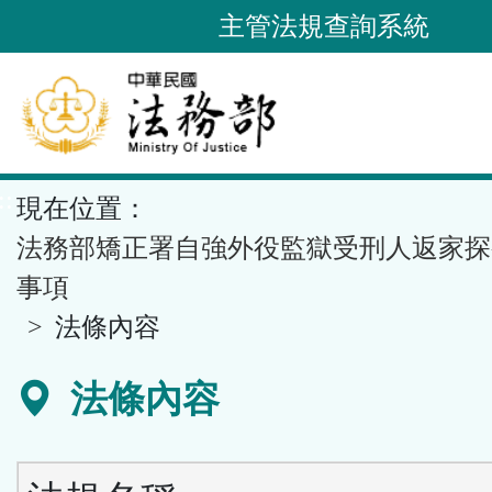
跳
主管法規查詢系統
到
主
要
內
容
::
現在位置：
區
塊
法務部矯正署自強外役監獄受刑人返家探
事項
法條內容
法條內容