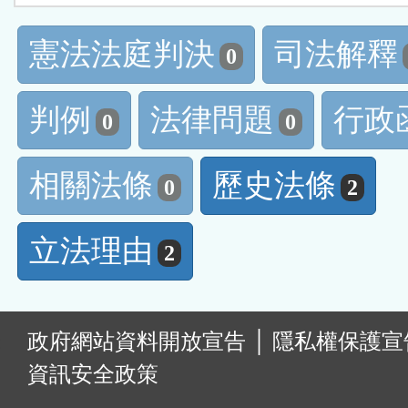
憲法法庭判決
司法解釋
0
判例
法律問題
行政
0
0
相關法條
歷史法條
0
2
立法理由
2
:
政府網站資料開放宣告
│
隱私權保護宣
資訊安全政策