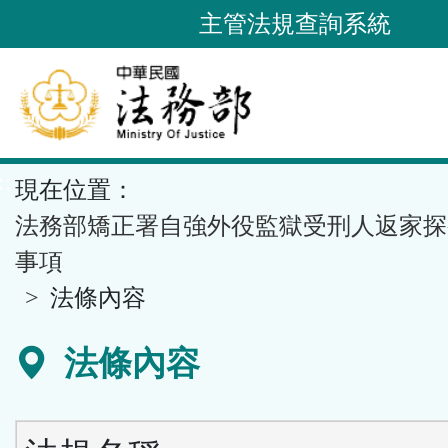
跳
主管法規查詢系統
到
主
要
內
容
::
現在位置：
區
塊
法務部矯正署自強外役監獄受刑人返家探
事項
法條內容
法條內容