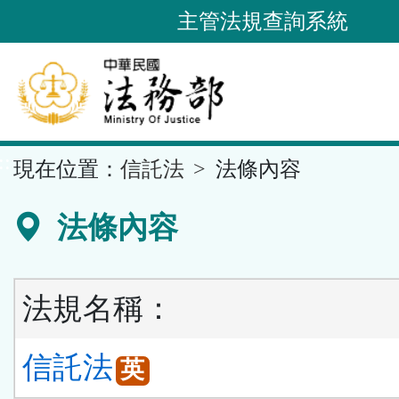
跳
主管法規查詢系統
到
主
要
內
容
::
現在位置：
信託法
法條內容
區
塊
法條內容
法規名稱：
信託法
英