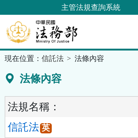
跳
主管法規查詢系統
到
主
要
內
容
::
現在位置：
信託法
法條內容
區
塊
法條內容
法規名稱：
信託法
英