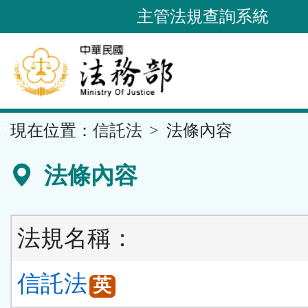
跳
主管法規查詢系統
到
主
要
內
容
::
現在位置：
信託法
法條內容
區
塊
法條內容
法規名稱：
信託法
英