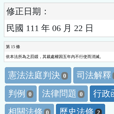
修正日期：
民國 111 年 06 月 22 日
第 15 條
依本法所為之罰鍰，其裁處權因五年內不行使而消滅。
憲法法庭判決
司法解釋
0
判例
法律問題
行政
0
0
相關法條
歷史法條
0
2