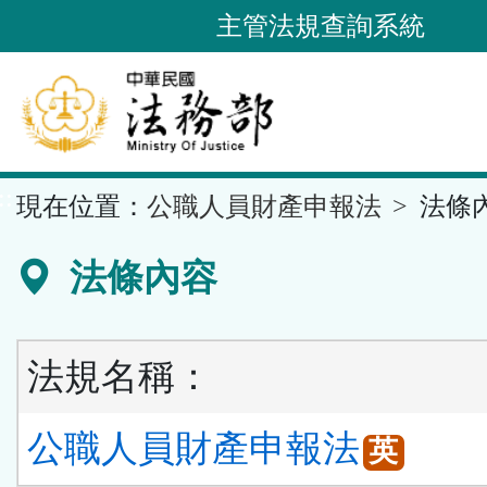
跳
主管法規查詢系統
到
主
要
內
容
::
現在位置：
公職人員財產申報法
法條
區
塊
法條內容
法規名稱：
公職人員財產申報法
英